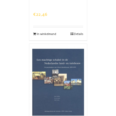
€
22,46
In winkelmand
Details