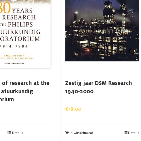
 of research at the
Zestig jaar DSM Research
 Natuurkundig
1940-2000
orium
€
18,00
Details
In winkelmand
Details