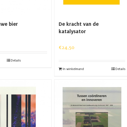
uwe bier
De kracht van de
katalysator
€
24,50
Details
In winkelmand
Details