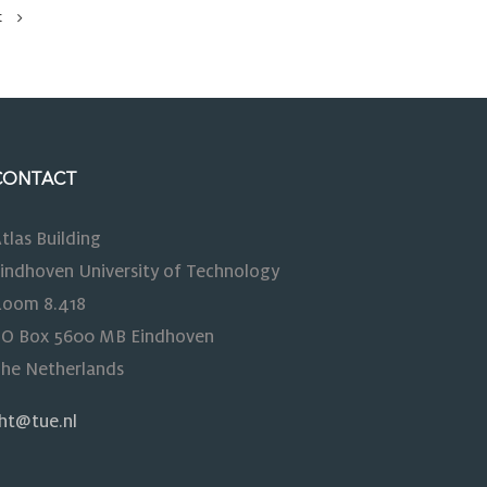
t
CONTACT
tlas Building
indhoven University of Technology
oom 8.418
O Box 5600 MB Eindhoven
he Netherlands
ht@tue.nl