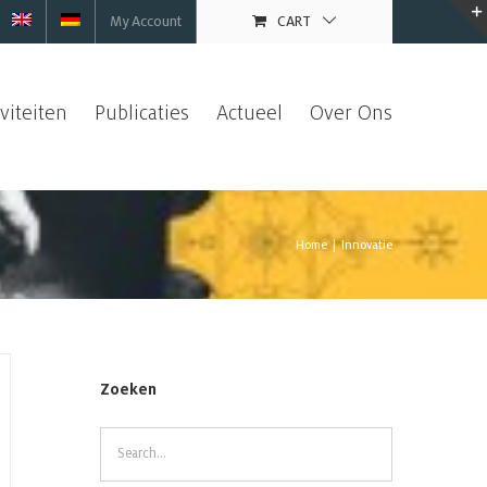
My Account
CART
iviteiten
Publicaties
Actueel
Over Ons
Home
|
Innovatie
Zoeken