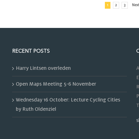
1
2
3
Nex
RECENT POSTS
Harry Lintsen overleden
A
E
Open Maps Meeting 5-6 November
R
P
Wednesday 16 October: Lecture Cycling Cities
T
by Ruth Oldenziel
s